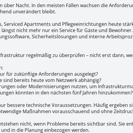
en über Nacht. In den meisten Fällen wachsen die Anforder
ehend unverändert bleibt.
ls, Serviced Apartments und Pflegeeinrichtungen heute stär
t längst nicht mehr nur ein Service für Gäste und Bewohner. 
tungssoftware, Sicherheitslösungen und interne Arbeitsproz
Infrastruktur regelmäßig zu überprüfen – nicht erst dann, w
n:
tur für zukünftige Anforderungen ausgelegt?
 sind bereits heute vom Netzwerk abhängig?
erungen oder Modernisierungen nutzen, um Infrastrukturma
ungen könnten in den nächsten fünf Jahren hinzukommen?
t nur bessere technische Voraussetzungen. Häufig ergeben si
notwendige Maßnahmen vorausschauend und ohne Zeitdruc
ntstehen nicht, wenn Probleme bereits sichtbar sind. Sie e
 und in die Planung einbezogen werden.