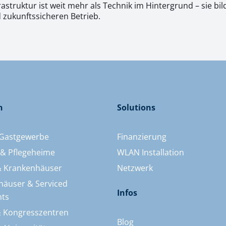
rastruktur ist weit mehr als Technik im Hintergrund – sie bi
d zukunftssicheren Betrieb.
n
Solutions
 Gastgewerbe
Finanzierung
 & Pflegeheime
WLAN Installation
 & Krankenhäuser
Netzwerk
häuser & Serviced
Infos
ts
 Kongresszentren
Blog